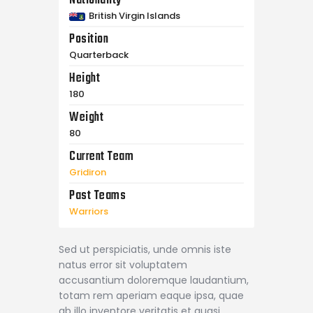
Nationality
British Virgin Islands
Position
Quarterback
Height
180
Weight
80
Current Team
Gridiron
Past Teams
Warriors
Sed ut perspiciatis, unde omnis iste
natus error sit voluptatem
accusantium doloremque laudantium,
totam rem aperiam eaque ipsa, quae
ab illo inventore veritatis et quasi