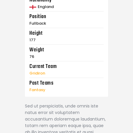
Nationality
England
Position
Fullback
Height
177
Weight
76
Current Team
Gridiron
Past Teams
Fantasy
Sed ut perspiciatis, unde omnis iste
natus error sit voluptatem
accusantium doloremque laudantium,
totam rem aperiam eaque ipsa, quae
ab illo inventore veritatis et quasi